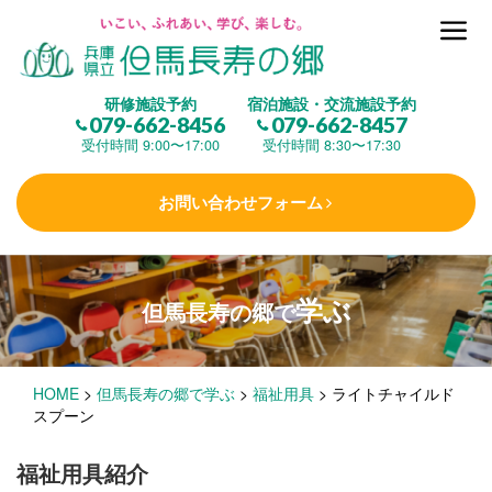
但馬長寿の郷とは
研修施設予約
宿泊施設・交流施設予約
079-662-8456
079-662-8457
集 う
(研修施設)
受付時間 9:00〜17:00
受付時間 8:30〜17:30
お問い合わせフォーム
楽しむ
(交流施設・事業)
学ぶ
但馬長寿の郷で
学 ぶ
(健康福祉)
HOME
>
但馬長寿の郷で学ぶ
>
福祉用具
>
ライトチャイルド
泊まる
(宿泊)
スプーン
福祉用具紹介