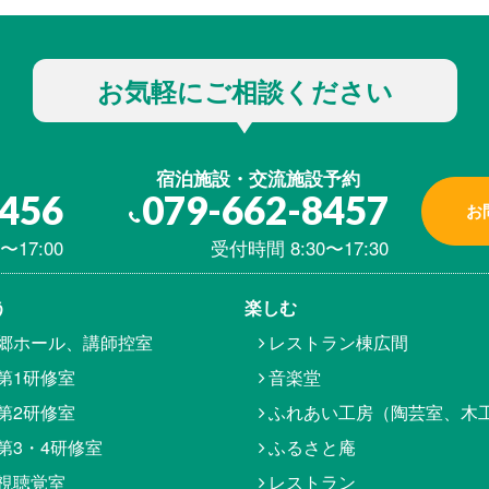
お気軽にご相談ください
宿泊施設・交流施設予約
8456
079-662-8457
お
〜17:00
受付時間 8:30〜17:30
う
楽しむ
郷ホール、講師控室
レストラン棟広間
第1研修室
音楽堂
第2研修室
ふれあい工房（陶芸室、木
第3・4研修室
ふるさと庵
視聴覚室
レストラン