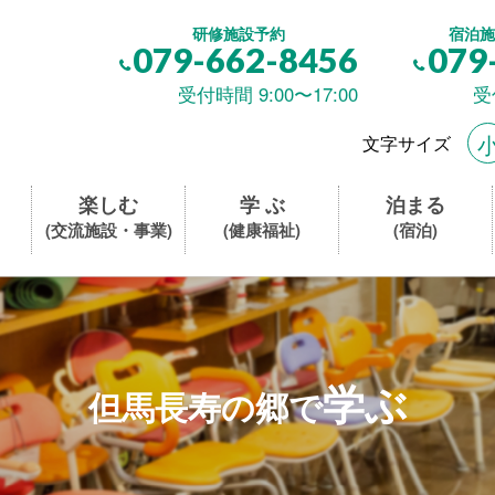
研修施設予約
宿泊施
079-662-8456
079
受付時間 9:00〜17:00
受
文字サイズ
楽しむ
学 ぶ
泊まる
(交流施設・事業)
(健康福祉)
(宿泊)
学ぶ
但馬長寿の郷で