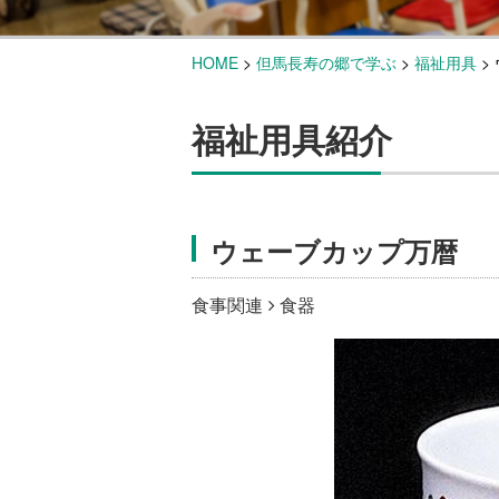
HOME
>
但馬長寿の郷で学ぶ
>
福祉用具
>
福祉用具紹介
ウェーブカップ万暦
食事関連
食器