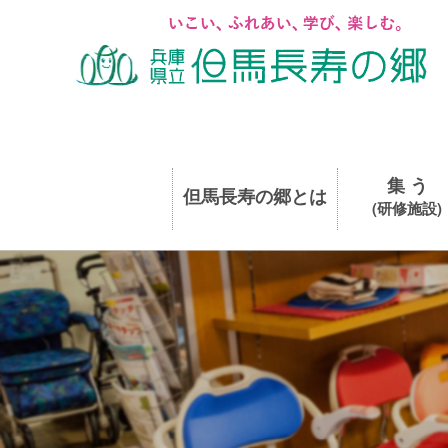
集 う
但馬長寿の郷とは
(研修施設)