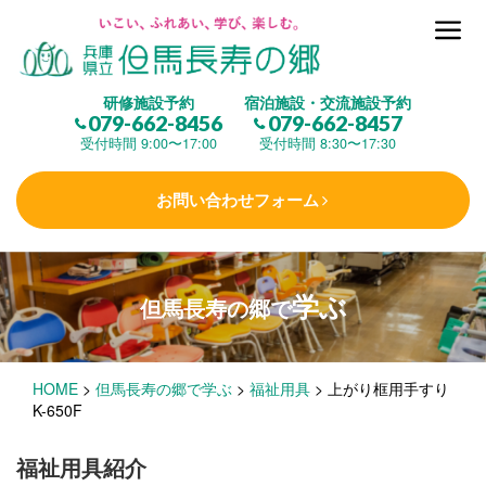
但馬長寿の郷とは
研修施設予約
宿泊施設・交流施設予約
079-662-8456
079-662-8457
集 う
(研修施設)
受付時間 9:00〜17:00
受付時間 8:30〜17:30
お問い合わせフォーム
楽しむ
(交流施設・事業)
学ぶ
但馬長寿の郷で
学 ぶ
(健康福祉)
HOME
>
但馬長寿の郷で学ぶ
>
福祉用具
>
上がり框用手すり
泊まる
(宿泊)
K-650F
福祉用具紹介