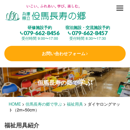
但馬長寿の郷とは
研修施設予約
宿泊施設・交流施設予約
079-662-8456
079-662-8457
集 う
(研修施設)
受付時間 9:00〜17:00
受付時間 8:30〜17:30
お問い合わせフォーム
楽しむ
(交流施設・事業)
学ぶ
但馬長寿の郷で
学 ぶ
(健康福祉)
HOME
>
但馬長寿の郷で学ぶ
>
福祉用具
>
ダイヤロングマッ
泊まる
(宿泊)
ト（2m×50cm）
福祉用具紹介