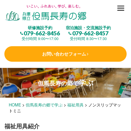
但馬長寿の郷とは
研修施設予約
宿泊施設・交流施設予約
079-662-8456
079-662-8457
集 う
(研修施設)
受付時間 9:00〜17:00
受付時間 8:30〜17:30
お問い合わせフォーム
楽しむ
(交流施設・事業)
学ぶ
但馬長寿の郷で
学 ぶ
(健康福祉)
HOME
>
但馬長寿の郷で学ぶ
>
福祉用具
>
ノンスリップマッ
泊まる
(宿泊)
トミニ
福祉用具紹介