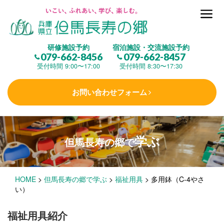
但馬長寿の郷とは
研修施設予約
宿泊施設・交流施設予約
079-662-8456
079-662-8457
集 う
(研修施設)
受付時間 9:00〜17:00
受付時間 8:30〜17:30
お問い合わせフォーム
楽しむ
(交流施設・事業)
学ぶ
但馬長寿の郷で
学 ぶ
(健康福祉)
HOME
>
但馬長寿の郷で学ぶ
>
福祉用具
>
多用鉢（C-4やさ
泊まる
(宿泊)
い）
福祉用具紹介