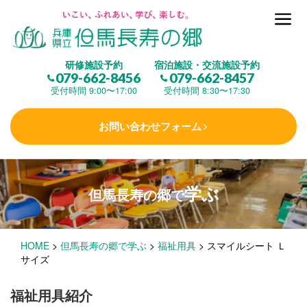
但馬長寿の郷とは
研修施設予約
宿泊施設・交流施設予約
079-662-8456
079-662-8457
集 う
(研修施設)
受付時間 9:00〜17:00
受付時間 8:30〜17:30
お問い合わせフォーム
楽しむ
(交流施設・事業)
学ぶ
但馬長寿の郷で
学 ぶ
(健康福祉)
HOME
>
但馬長寿の郷で学ぶ
>
福祉用具
>
スマイルシート Ｌ
泊まる
(宿泊)
サイズ
福祉用具紹介