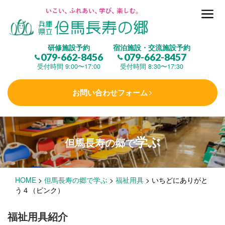
但馬長寿の郷とは
研修施設予約
宿泊施設・交流施設予約
079-662-8456
079-662-8457
集 う
(研修施設)
受付時間 9:00〜17:00
受付時間 8:30〜17:30
お問い合わせフォーム
楽しむ
(交流施設・事業)
学ぶ
但馬長寿の郷で
学 ぶ
(健康福祉)
HOME
>
但馬長寿の郷で学ぶ
>
福祉用具
>
いちどにありがと
泊まる
(宿泊)
う４（ピンク）
福祉用具紹介