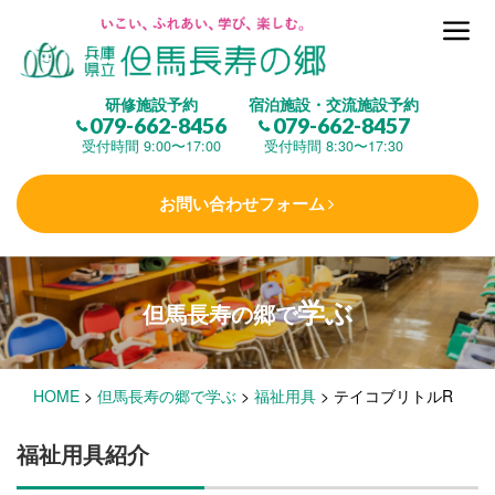
但馬長寿の郷とは
研修施設予約
宿泊施設・交流施設予約
079-662-8456
079-662-8457
集 う
(研修施設)
受付時間 9:00〜17:00
受付時間 8:30〜17:30
お問い合わせフォーム
楽しむ
(交流施設・事業)
学ぶ
但馬長寿の郷で
学 ぶ
(健康福祉)
HOME
>
但馬長寿の郷で学ぶ
>
福祉用具
>
テイコブリトルR
泊まる
(宿泊)
福祉用具紹介