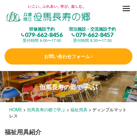
但馬長寿の郷とは
研修施設予約
宿泊施設・交流施設予約
079-662-8456
079-662-8457
集 う
(研修施設)
受付時間 9:00〜17:00
受付時間 8:30〜17:30
お問い合わせフォーム
楽しむ
(交流施設・事業)
学ぶ
但馬長寿の郷で
学 ぶ
(健康福祉)
HOME
>
但馬長寿の郷で学ぶ
>
福祉用具
>
ディンプルマット
泊まる
(宿泊)
レス
福祉用具紹介