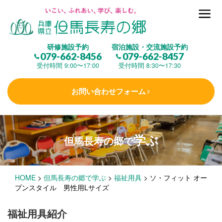
但馬長寿の郷とは
研修施設予約
宿泊施設・交流施設予約
079-662-8456
079-662-8457
集 う
(研修施設)
受付時間 9:00〜17:00
受付時間 8:30〜17:30
お問い合わせフォーム
楽しむ
(交流施設・事業)
学ぶ
但馬長寿の郷で
学 ぶ
(健康福祉)
HOME
>
但馬長寿の郷で学ぶ
>
福祉用具
>
ソ・フィット オー
泊まる
(宿泊)
プンスタイル 男性用Lサイズ
福祉用具紹介