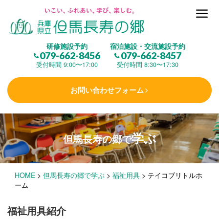
但馬長寿の郷とは
研修施設予約
宿泊施設・交流施設予約
079-662-8456
079-662-8457
集 う
(研修施設)
受付時間 9:00〜17:00
受付時間 8:30〜17:30
お問い合わせフォーム
楽しむ
(交流施設・事業)
学ぶ
但馬長寿の郷で
学 ぶ
(健康福祉)
HOME
>
但馬長寿の郷で学ぶ
>
福祉用具
>
テイコブリトルホ
泊まる
(宿泊)
ーム
福祉用具紹介