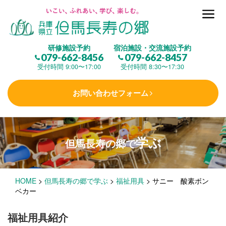
但馬長寿の郷とは
研修施設予約
宿泊施設・交流施設予約
079-662-8456
079-662-8457
集 う
(研修施設)
受付時間 9:00〜17:00
受付時間 8:30〜17:30
お問い合わせフォーム
楽しむ
(交流施設・事業)
学ぶ
但馬長寿の郷で
学 ぶ
(健康福祉)
HOME
>
但馬長寿の郷で学ぶ
>
福祉用具
>
サニー 酸素ボン
泊まる
(宿泊)
ベカー
福祉用具紹介