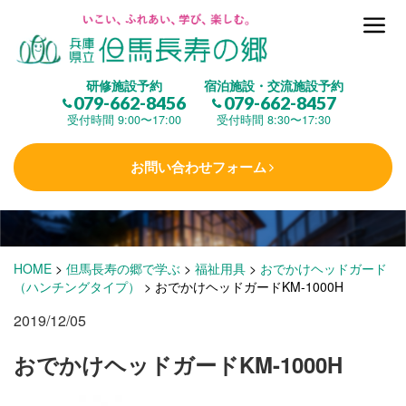
但馬長寿の郷とは
研修施設予約
宿泊施設・交流施設予約
079-662-8456
079-662-8457
集 う
(研修施設)
受付時間 9:00〜17:00
受付時間 8:30〜17:30
お問い合わせフォーム
楽しむ
(交流施設・事業)
学 ぶ
(健康福祉)
HOME
>
但馬長寿の郷で学ぶ
>
福祉用具
>
おでかけヘッドガード
（ハンチングタイプ）
>
おでかけヘッドガードKM-1000H
2019/12/05
泊まる
(宿泊)
おでかけヘッドガードKM-1000H