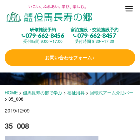
但馬長寿の郷とは
研修施設予約
宿泊施設・交流施設予約
079-662-8456
079-662-8457
集 う
(研修施設)
受付時間 9:00〜17:00
受付時間 8:30〜17:30
お問い合わせフォーム
楽しむ
(交流施設・事業)
学 ぶ
(健康福祉)
HOME
>
但馬長寿の郷で学ぶ
>
福祉用具
>
回転式アーム介助バー
>
35_008
2019/12/09
泊まる
(宿泊)
35_008