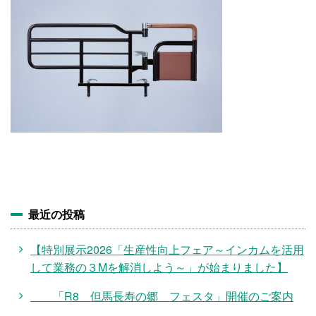
施設・料金
アクセス
最近の投稿
【特別展示2026「生産性向上フェア～インカムを活用
して業務の３Mを解消しよう～」が始まりました】
「R8 但馬長寿の郷 フェスタ」開催のご案内