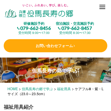
但馬長寿の郷とは
研修施設予約
宿泊施設・交流施設予約
079-662-8456
079-662-8457
集 う
(研修施設)
受付時間 9:00〜17:00
受付時間 8:30〜17:30
お問い合わせフォーム
楽しむ
(交流施設・事業)
学ぶ
但馬長寿の郷で
学 ぶ
(健康福祉)
HOME
>
但馬長寿の郷で学ぶ
>
福祉用具
>
ケアフルⅢ・紫・L
泊まる
(宿泊)
サイズ（23.0～23.5cm）
福祉用具紹介