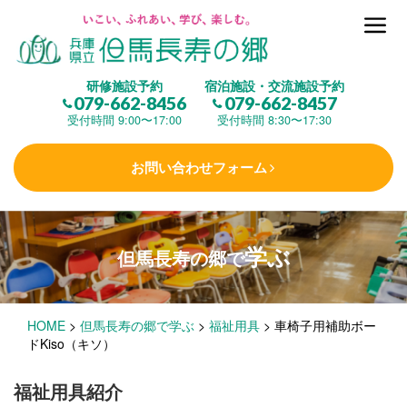
但馬長寿の郷とは
研修施設予約
宿泊施設・交流施設予約
079-662-8456
079-662-8457
集 う
(研修施設)
受付時間 9:00〜17:00
受付時間 8:30〜17:30
お問い合わせフォーム
楽しむ
(交流施設・事業)
学ぶ
但馬長寿の郷で
学 ぶ
(健康福祉)
HOME
>
但馬長寿の郷で学ぶ
>
福祉用具
>
車椅子用補助ボー
泊まる
(宿泊)
ドKiso（キソ）
福祉用具紹介