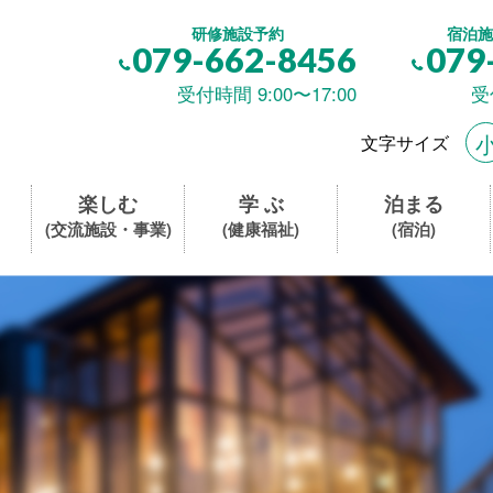
研修施設予約
宿泊施
079-662-8456
079
受付時間 9:00〜17:00
受
文字サイズ
楽しむ
学 ぶ
泊まる
(交流施設・事業)
(健康福祉)
(宿泊)