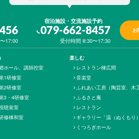
宿泊施設・交流施設予約
8456
079-662-8457
お
〜17:00
受付時間 8:30〜17:30
う
楽しむ
郷ホール、講師控室
レストラン棟広間
第1研修室
音楽堂
第2研修室
ふれあい工房（陶芸室、木
第3・4研修室
ふるさと庵
視聴覚室
レストラン
研修棟和室
ギャラリー「温（ぬくもり
くつろぎホール