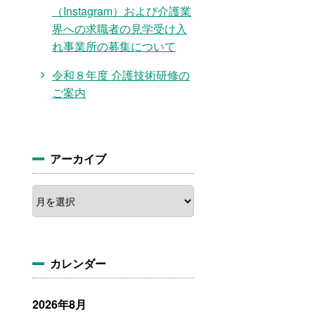
（Instagram）および介護業
界への求職者の見学受け入
れ事業所の募集について
令和８年度 介護技術研修の
ご案内
アーカイブ
ア
ー
カ
イ
ブ
カレンダー
2026年8月