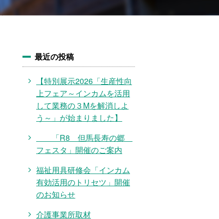
最近の投稿
【特別展示2026「生産性向
上フェア～インカムを活用
して業務の３Mを解消しよ
う～」が始まりました】
「R8 但馬長寿の郷
フェスタ」開催のご案内
福祉用具研修会「インカム
有効活用のトリセツ」開催
のお知らせ
介護事業所取材