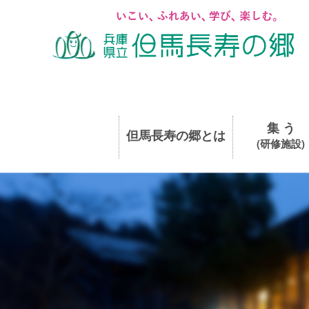
集 う
但馬長寿の郷とは
(研修施設)