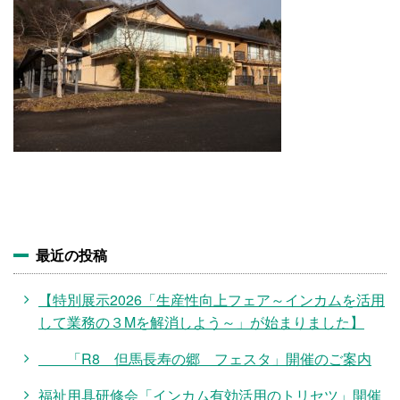
施設・料金
アクセス
最近の投稿
【特別展示2026「生産性向上フェア～インカムを活用
して業務の３Mを解消しよう～」が始まりました】
「R8 但馬長寿の郷 フェスタ」開催のご案内
福祉用具研修会「インカム有効活用のトリセツ」開催