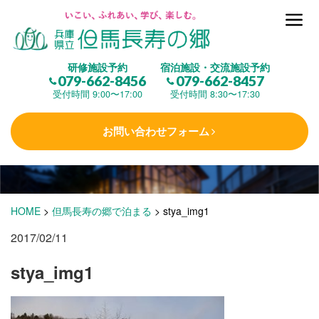
但馬長寿の郷とは
研修施設予約
宿泊施設・交流施設予約
079-662-8456
079-662-8457
集 う
(研修施設)
受付時間 9:00〜17:00
受付時間 8:30〜17:30
お問い合わせフォーム
楽しむ
(交流施設・事業)
学 ぶ
(健康福祉)
HOME
>
但馬長寿の郷で泊まる
>
stya_img1
2017/02/11
泊まる
(宿泊)
stya_img1