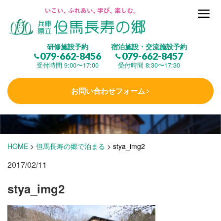
但馬長寿の郷とは
研修施設予約
宿泊施設・交流施設予約
079-662-8456
079-662-8457
集 う
(研修施設)
受付時間 9:00〜17:00
受付時間 8:30〜17:30
お問い合わせフォーム
楽しむ
(交流施設・事業)
学 ぶ
(健康福祉)
HOME
>
但馬長寿の郷で泊まる
>
stya_img2
2017/02/11
泊まる
(宿泊)
stya_img2