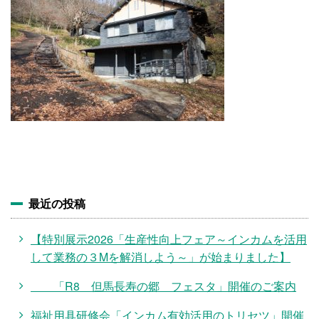
施設・料金
アクセス
最近の投稿
【特別展示2026「生産性向上フェア～インカムを活用
して業務の３Mを解消しよう～」が始まりました】
「R8 但馬長寿の郷 フェスタ」開催のご案内
福祉用具研修会「インカム有効活用のトリセツ」開催