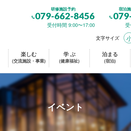
研修施設予約
宿泊施
079-662-8456
079
受付時間 9:00〜17:00
受
文字サイズ
楽しむ
学 ぶ
泊まる
(交流施設・事業)
(健康福祉)
(宿泊)
イベント