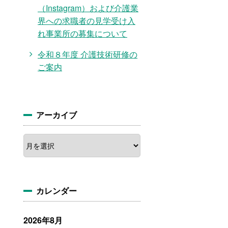
（Instagram）および介護業
界への求職者の見学受け入
れ事業所の募集について
令和８年度 介護技術研修の
ご案内
アーカイブ
ア
ー
カ
イ
ブ
カレンダー
2026年8月