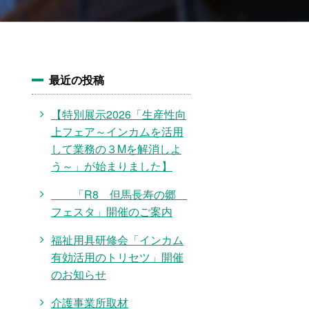
最近の投稿
【特別展示2026「生産性向
上フェア～インカムを活用
して業務の３Mを解消しよ
う～」が始まりました】
「R8 但馬長寿の郷
フェスタ」開催のご案内
福祉用具研修会「インカム
有効活用のトリセツ」開催
のお知らせ
介護事業所取材