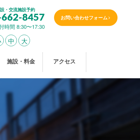
設・交流施設予約
-662-8457
お問い合わせフォーム
付時間 8:30〜17:30
小
中
大
施設・料金
アクセス