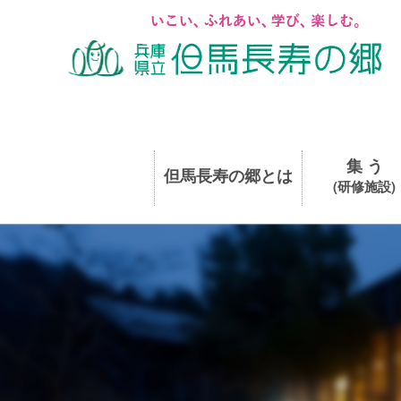
集 う
但馬長寿の郷とは
(研修施設)