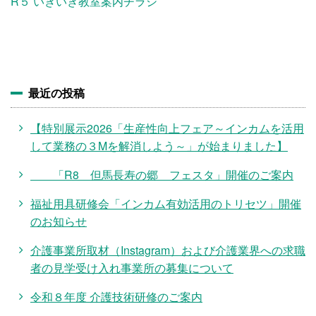
施設・料金
R５ いきいき教室案内チラシ
アクセス
最近の投稿
【特別展示2026「生産性向上フェア～インカムを活用
して業務の３Mを解消しよう～」が始まりました】
「R8 但馬長寿の郷 フェスタ」開催のご案内
福祉用具研修会「インカム有効活用のトリセツ」開催
のお知らせ
介護事業所取材（Instagram）および介護業界への求職
者の見学受け入れ事業所の募集について
令和８年度 介護技術研修のご案内