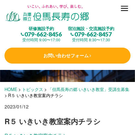
但馬長寿の郷とは
研修施設予約
宿泊施設・交流施設予約
079-662-8456
079-662-8457
集 う
(研修施設)
受付時間 9:00〜17:00
受付時間 8:30〜17:30
お問い合わせフォーム
楽しむ
(交流施設・事業)
学 ぶ
(健康福祉)
HOME
>
トピックス
>
「但馬長寿の郷 いきいき教室」受講生募集
>
R５ いきいき教室案内チラシ
2023/01/12
泊まる
(宿泊)
R５ いきいき教室案内チラシ