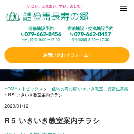
但馬長寿の郷とは
研修施設予約
宿泊施設・交流施設予約
079-662-8456
079-662-8457
集 う
(研修施設)
受付時間 9:00〜17:00
受付時間 8:30〜17:30
お問い合わせフォーム
楽しむ
(交流施設・事業)
学 ぶ
(健康福祉)
HOME
>
トピックス
>
「但馬長寿の郷 いきいき教室」受講生募集
>
R５ いきいき教室案内チラシ
2023/01/12
泊まる
(宿泊)
R５ いきいき教室案内チラシ