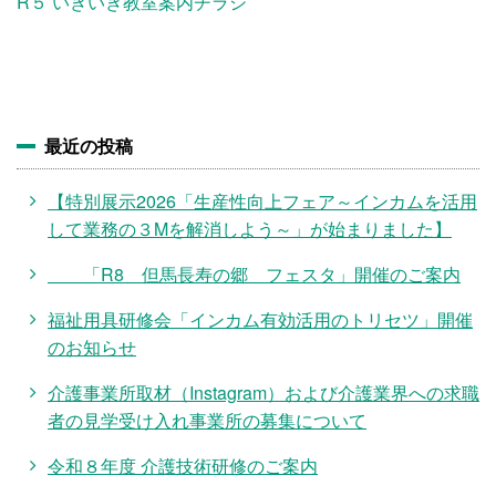
施設・料金
R５ いきいき教室案内チラシ
アクセス
最近の投稿
【特別展示2026「生産性向上フェア～インカムを活用
して業務の３Mを解消しよう～」が始まりました】
「R8 但馬長寿の郷 フェスタ」開催のご案内
福祉用具研修会「インカム有効活用のトリセツ」開催
のお知らせ
介護事業所取材（Instagram）および介護業界への求職
者の見学受け入れ事業所の募集について
令和８年度 介護技術研修のご案内