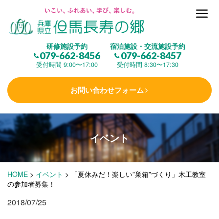
但馬長寿の郷とは
研修施設予約
宿泊施設・交流施設予約
079-662-8456
079-662-8457
集 う
(研修施設)
受付時間 9:00〜17:00
受付時間 8:30〜17:30
お問い合わせフォーム
楽しむ
(交流施設・事業)
イベント
学 ぶ
(健康福祉)
HOME
>
イベント
>
「夏休みだ！楽しい”巣箱”づくり」木工教室
泊まる
(宿泊)
の参加者募集！
2018/07/25