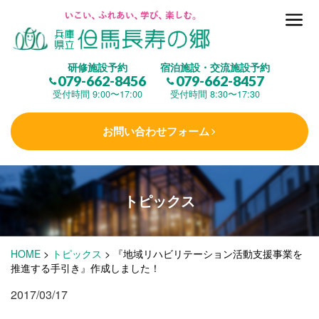
但馬長寿の郷とは
研修施設予約
宿泊施設・交流施設予約
079-662-8456
079-662-8457
集 う
(研修施設)
受付時間 9:00〜17:00
受付時間 8:30〜17:30
お問い合わせフォーム
楽しむ
(交流施設・事業)
トピックス
学 ぶ
(健康福祉)
HOME
>
トピックス
>
『地域リハビリテーション活動支援事業を
泊まる
(宿泊)
推進する手引き』作成しました！
2017/03/17