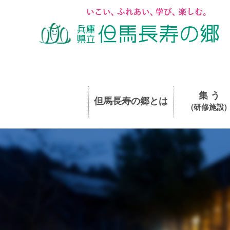
集 う
但馬長寿の郷とは
(研修施設)