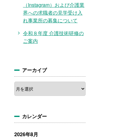
（Instagram）および介護業
界への求職者の見学受け入
れ事業所の募集について
令和８年度 介護技術研修の
ご案内
アーカイブ
ア
ー
カ
イ
ブ
カレンダー
2026年8月