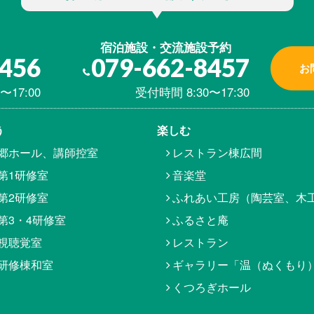
宿泊施設・交流施設予約
8456
079-662-8457
お
〜17:00
受付時間 8:30〜17:30
う
楽しむ
郷ホール、講師控室
レストラン棟広間
第1研修室
音楽堂
第2研修室
ふれあい工房（陶芸室、木
第3・4研修室
ふるさと庵
視聴覚室
レストラン
研修棟和室
ギャラリー「温（ぬくもり
くつろぎホール