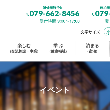
研修施設予約
宿泊施
079-662-8456
079
受付時間 9:00〜17:00
受
文字サイズ
楽しむ
学 ぶ
泊まる
(交流施設・事業)
(健康福祉)
(宿泊)
イベント