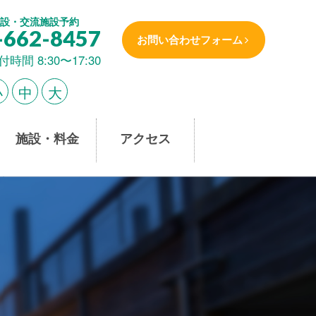
設・交流施設予約
-662-8457
お問い合わせフォーム
付時間 8:30〜17:30
小
中
大
施設・料金
アクセス