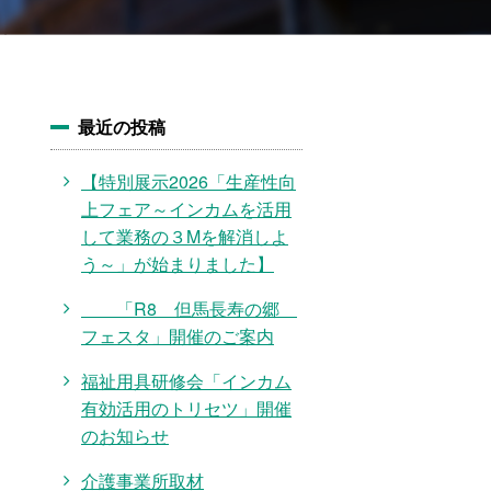
最近の投稿
【特別展示2026「生産性向
上フェア～インカムを活用
して業務の３Mを解消しよ
う～」が始まりました】
「R8 但馬長寿の郷
フェスタ」開催のご案内
福祉用具研修会「インカム
有効活用のトリセツ」開催
のお知らせ
介護事業所取材