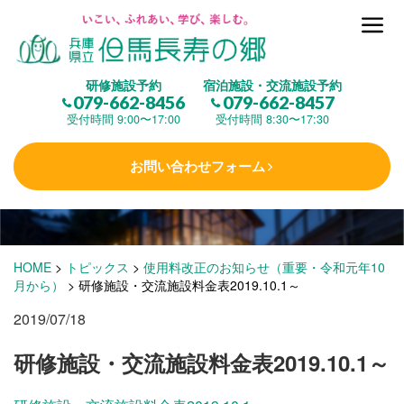
但馬長寿の郷とは
研修施設予約
宿泊施設・交流施設予約
079-662-8456
079-662-8457
集 う
(研修施設)
受付時間 9:00〜17:00
受付時間 8:30〜17:30
お問い合わせフォーム
楽しむ
(交流施設・事業)
学 ぶ
(健康福祉)
HOME
>
トピックス
>
使用料改正のお知らせ（重要・令和元年10
月から）
>
研修施設・交流施設料金表2019.10.1～
2019/07/18
泊まる
(宿泊)
研修施設・交流施設料金表2019.10.1～