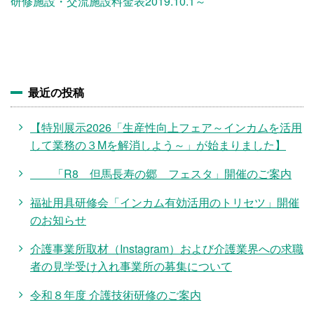
施設・料金
研修施設・交流施設料金表2019.10.1～
アクセス
最近の投稿
【特別展示2026「生産性向上フェア～インカムを活用
して業務の３Mを解消しよう～」が始まりました】
「R8 但馬長寿の郷 フェスタ」開催のご案内
福祉用具研修会「インカム有効活用のトリセツ」開催
のお知らせ
介護事業所取材（Instagram）および介護業界への求職
者の見学受け入れ事業所の募集について
令和８年度 介護技術研修のご案内