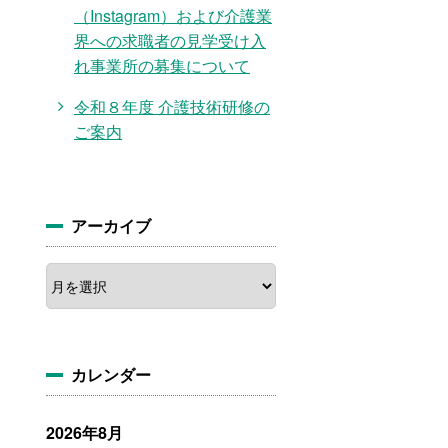
（Instagram）および介護業
界への求職者の見学受け入
れ事業所の募集について
令和８年度 介護技術研修の
ご案内
アーカイブ
ア
ー
カ
イ
ブ
カレンダー
2026年8月