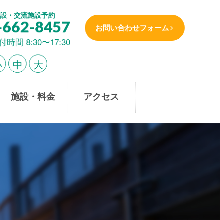
設・交流施設予約
-662-8457
お問い合わせフォーム
付時間 8:30〜17:30
小
中
大
施設・料金
アクセス