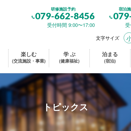
研修施設予約
宿泊施
079-662-8456
079
受付時間 9:00〜17:00
受
文字サイズ
楽しむ
学 ぶ
泊まる
(交流施設・事業)
(健康福祉)
(宿泊)
トピックス