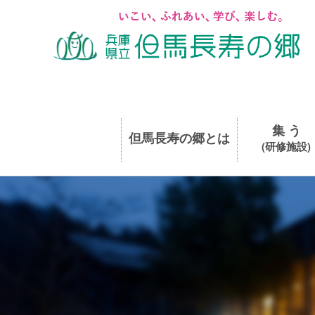
集 う
但馬長寿の郷とは
(研修施設)