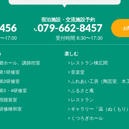
宿泊施設・交流施設予約
8456
079-662-8457
お
〜17:00
受付時間 8:30〜17:30
う
楽しむ
郷ホール、講師控室
レストラン棟広間
第1研修室
音楽堂
第2研修室
ふれあい工房（陶芸室、木
第3・4研修室
ふるさと庵
視聴覚室
レストラン
研修棟和室
ギャラリー「温（ぬくもり
くつろぎホール