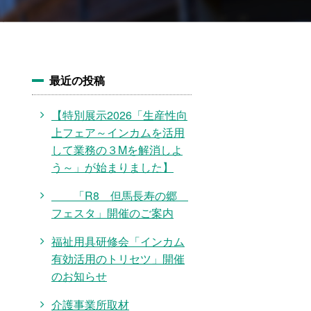
最近の投稿
【特別展示2026「生産性向
上フェア～インカムを活用
して業務の３Mを解消しよ
う～」が始まりました】
「R8 但馬長寿の郷
フェスタ」開催のご案内
福祉用具研修会「インカム
有効活用のトリセツ」開催
のお知らせ
介護事業所取材