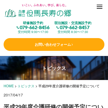
但馬長寿の郷とは
研修施設予約
宿泊施設・交流施設予約
079-662-8456
079-662-8457
集 う
(研修施設)
受付時間 9:00〜17:00
受付時間 8:30〜17:30
お問い合わせフォーム
楽しむ
(交流施設・事業)
トピックス
学 ぶ
(健康福祉)
HOME
>
トピックス
>
平成29年度介護研修の開催予定について
泊まる
(宿泊)
2017/04/17
平成29年度介護研修の開催予定につい