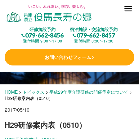
但馬長寿の郷とは
研修施設予約
宿泊施設・交流施設予約
079-662-8456
079-662-8457
集 う
(研修施設)
受付時間 9:00〜17:00
受付時間 8:30〜17:30
お問い合わせフォーム
楽しむ
(交流施設・事業)
学 ぶ
(健康福祉)
HOME
>
トピックス
>
平成29年度介護研修の開催予定について
>
H29研修案内表（0510）
2017/05/10
泊まる
(宿泊)
H29研修案内表（0510）