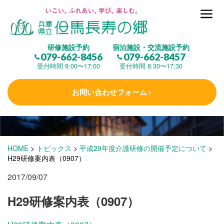
但馬長寿の郷とは
研修施設予約
宿泊施設・交流施設予約
079-662-8456
079-662-8457
集 う
(研修施設)
受付時間 9:00〜17:00
受付時間 8:30〜17:30
お問い合わせフォーム
楽しむ
(交流施設・事業)
学 ぶ
(健康福祉)
HOME
>
トピックス
>
平成29年度介護研修の開催予定について
>
H29研修案内表（0907）
2017/09/07
泊まる
(宿泊)
H29研修案内表（0907）