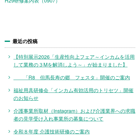
施設・料金
H29研修案内表（0907）
アクセス
最近の投稿
【特別展示2026「生産性向上フェア～インカムを活用
して業務の３Mを解消しよう～」が始まりました】
「R8 但馬長寿の郷 フェスタ」開催のご案内
福祉用具研修会「インカム有効活用のトリセツ」開催
のお知らせ
介護事業所取材（Instagram）および介護業界への求職
者の見学受け入れ事業所の募集について
令和８年度 介護技術研修のご案内