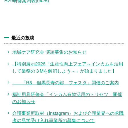
施設・料金
H29研修案内表(0428)
アクセス
最近の投稿
地域ケア研究会 演題募集のお知らせ
【特別展示2026「生産性向上フェア～インカムを活用
して業務の３Mを解消しよう～」が始まりました】
「R8 但馬長寿の郷 フェスタ」開催のご案内
福祉用具研修会「インカム有効活用のトリセツ」開催
のお知らせ
介護事業所取材（Instagram）および介護業界への求職
者の見学受け入れ事業所の募集について