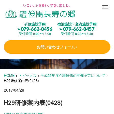
但馬長寿の郷とは
研修施設予約
宿泊施設・交流施設予約
079-662-8456
079-662-8457
集 う
(研修施設)
受付時間 9:00〜17:00
受付時間 8:30〜17:30
お問い合わせフォーム
楽しむ
(交流施設・事業)
学 ぶ
(健康福祉)
HOME
>
トピックス
>
平成29年度介護研修の開催予定について
>
H29研修案内表(0428)
2017/04/28
泊まる
(宿泊)
H29研修案内表(0428)