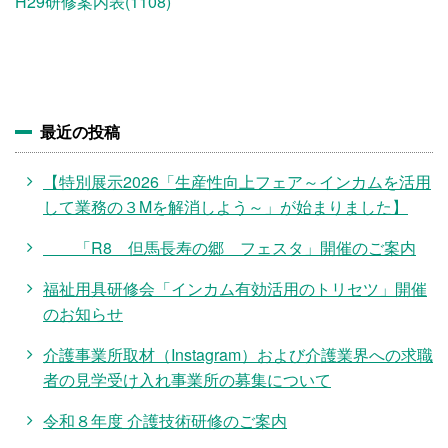
施設・料金
H29研修案内表(1108)
アクセス
最近の投稿
【特別展示2026「生産性向上フェア～インカムを活用
して業務の３Mを解消しよう～」が始まりました】
「R8 但馬長寿の郷 フェスタ」開催のご案内
福祉用具研修会「インカム有効活用のトリセツ」開催
のお知らせ
介護事業所取材（Instagram）および介護業界への求職
者の見学受け入れ事業所の募集について
令和８年度 介護技術研修のご案内