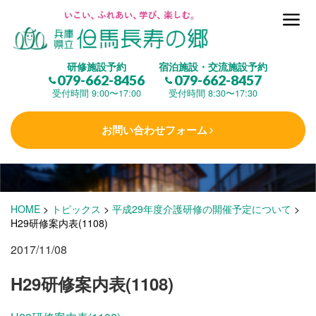
但馬長寿の郷とは
研修施設予約
宿泊施設・交流施設予約
079-662-8456
079-662-8457
集 う
(研修施設)
受付時間 9:00〜17:00
受付時間 8:30〜17:30
お問い合わせフォーム
楽しむ
(交流施設・事業)
学 ぶ
(健康福祉)
HOME
>
トピックス
>
平成29年度介護研修の開催予定について
>
H29研修案内表(1108)
2017/11/08
泊まる
(宿泊)
H29研修案内表(1108)