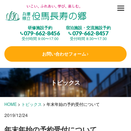
但馬長寿の郷とは
研修施設予約
宿泊施設・交流施設予約
079-662-8456
079-662-8457
集 う
(研修施設)
受付時間 9:00〜17:00
受付時間 8:30〜17:30
お問い合わせフォーム
楽しむ
(交流施設・事業)
トピックス
学 ぶ
(健康福祉)
HOME
>
トピックス
>
年末年始の予約受付について
泊まる
(宿泊)
2019/12/24
年末年始の予約受付について