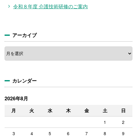
令和８年度 介護技術研修のご案内
アーカイブ
ア
ー
カ
イ
ブ
カレンダー
2026年8月
月
火
水
木
金
土
日
1
2
3
4
5
6
7
8
9