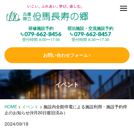
但馬長寿の郷とは
研修施設予約
宿泊施設・交流施設予約
079-662-8456
079-662-8457
集 う
(研修施設)
受付時間 9:00〜17:00
受付時間 8:30〜17:30
お問い合わせフォーム
楽しむ
(交流施設・事業)
イベント
学 ぶ
(健康福祉)
HOME
>
イベント
>
施設内全館停電による施設利用・施設予約停
泊まる
(宿泊)
止のお知らせ(9月20日復旧済み）
2024/09/18