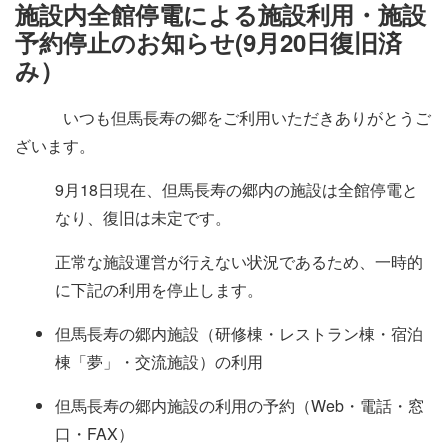
施設・料金
施設内全館停電による施設利用・施設
予約停止のお知らせ(9月20日復旧済
み）
アクセス
いつも但馬長寿の郷をご利用いただきありがとうご
ざいます。
9月18日現在、但馬長寿の郷内の施設は全館停電と
なり、復旧は未定です。
正常な施設運営が行えない状況であるため、一時的
に下記の利用を停止します。
但馬長寿の郷内施設（研修棟・レストラン棟・宿泊
棟「夢」・交流施設）の利用
但馬長寿の郷内施設の利用の予約（Web・電話・窓
口・FAX）