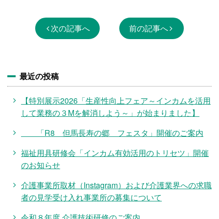
次の記事へ
前の記事へ
最近の投稿
【特別展示2026「生産性向上フェア～インカムを活用
して業務の３Mを解消しよう～」が始まりました】
「R8 但馬長寿の郷 フェスタ」開催のご案内
福祉用具研修会「インカム有効活用のトリセツ」開催
のお知らせ
介護事業所取材（Instagram）および介護業界への求職
者の見学受け入れ事業所の募集について
令和８年度 介護技術研修のご案内