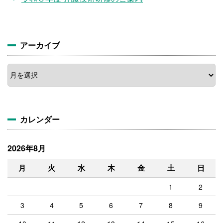
アーカイブ
ア
ー
カ
イ
ブ
カレンダー
2026年8月
月
火
水
木
金
土
日
1
2
3
4
5
6
7
8
9