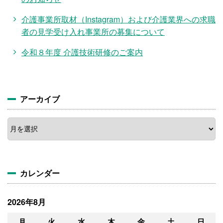
介護事業所取材（Instagram）および介護業界への求職
者の見学受け入れ事業所の募集について
令和８年度 介護技術研修のご案内
アーカイブ
ア
ー
カ
イ
ブ
カレンダー
2026年8月
月
火
水
木
金
土
日