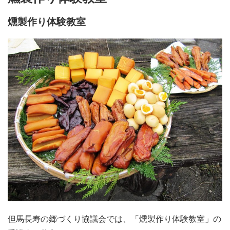
施設・料金
燻製作り体験教室
アクセス
但馬長寿の郷づくり協議会では、「燻製作り体験教室」の