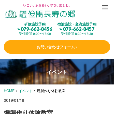
但馬長寿の郷とは
研修施設予約
宿泊施設・交流施設予約
079-662-8456
079-662-8457
集 う
(研修施設)
受付時間 9:00〜17:00
受付時間 8:30〜17:30
お問い合わせフォーム
楽しむ
(交流施設・事業)
イベント
学 ぶ
(健康福祉)
HOME
>
イベント
>
燻製作り体験教室
泊まる
(宿泊)
2019/01/18
燻製作り体験教室