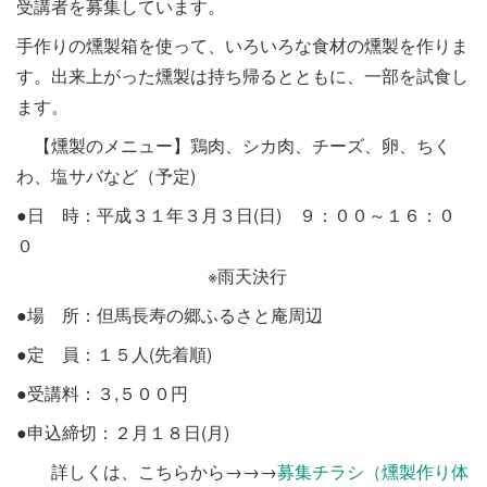
受講者を募集しています。
手作りの燻製箱を使って、いろいろな食材の燻製を作りま
す。出来上がった燻製は持ち帰るとともに、一部を試食し
ます。
【燻製のメニュー】鶏肉、シカ肉、チーズ、卵、ちく
わ、塩サバなど（予定)
●日 時：平成３１年３月３日(日) ９：００～１６：０
０
※雨天決行
●場 所：但馬長寿の郷ふるさと庵周辺
●定 員：１５人(先着順)
●受講料：３,５００円
●申込締切：２月１８日(月)
詳しくは、こちらから→→→
募集チラシ（燻製作り体