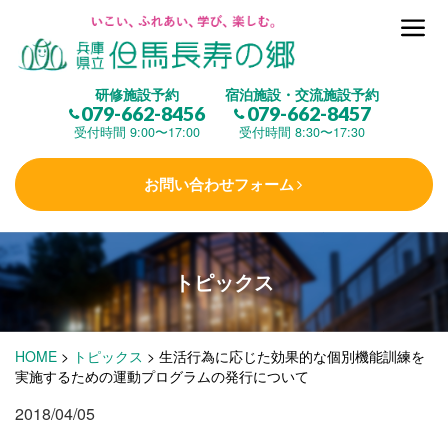
但馬長寿の郷とは
研修施設予約
宿泊施設・交流施設予約
079-662-8456
079-662-8457
集 う
(研修施設)
受付時間 9:00〜17:00
受付時間 8:30〜17:30
お問い合わせフォーム
楽しむ
(交流施設・事業)
トピックス
学 ぶ
(健康福祉)
HOME
>
トピックス
>
生活行為に応じた効果的な個別機能訓練を
泊まる
(宿泊)
実施するための運動プログラムの発行について
2018/04/05