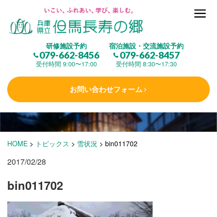
但馬長寿の郷とは
研修施設予約
宿泊施設・交流施設予約
079-662-8456
079-662-8457
集 う
(研修施設)
受付時間 9:00〜17:00
受付時間 8:30〜17:30
お問い合わせフォーム
楽しむ
(交流施設・事業)
学 ぶ
(健康福祉)
HOME
>
トピックス
>
雪状況
>
bin011702
2017/02/28
泊まる
(宿泊)
bin011702