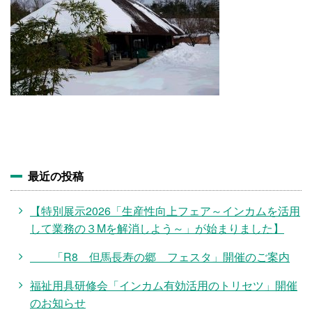
施設・料金
アクセス
最近の投稿
【特別展示2026「生産性向上フェア～インカムを活用
して業務の３Mを解消しよう～」が始まりました】
「R8 但馬長寿の郷 フェスタ」開催のご案内
福祉用具研修会「インカム有効活用のトリセツ」開催
のお知らせ