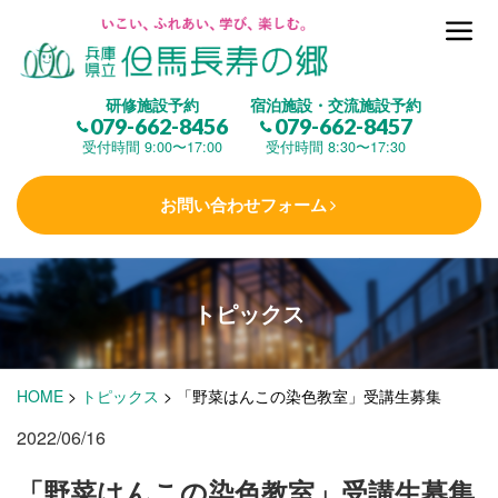
但馬長寿の郷とは
研修施設予約
宿泊施設・交流施設予約
079-662-8456
079-662-8457
集 う
(研修施設)
受付時間 9:00〜17:00
受付時間 8:30〜17:30
お問い合わせフォーム
楽しむ
(交流施設・事業)
トピックス
学 ぶ
(健康福祉)
HOME
>
トピックス
>
「野菜はんこの染色教室」受講生募集
泊まる
(宿泊)
2022/06/16
「野菜はんこの染色教室」受講生募集