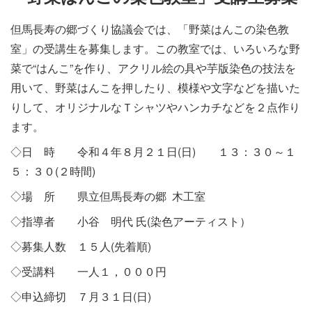
施設・料金
但馬長寿の郷づくり協議会では、「野菜はんこの染色教
室」の受講生を募集します。この教室では、いろいろな野
アクセス
菜で“はんこ”を作り、アクリル絵の具や芋版染色の技法を
用いて、野菜はんこを押したり、模様や文字などを描いた
りして、オリジナルなＴシャツやハンカチなどを２点作り
ます。
◇日 時 令和４年８月２１日(日) １３：３０～１
５：３０(２時間)
◇場 所 県立但馬長寿の郷 木工室
◇指導者 小谷 明代 氏(染色アーティスト）
◇募集人数 １５人(先着順)
◇受講料 一人１，０００円
◇申込締切 ７月３１日(日)