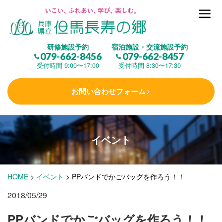
但馬長寿の郷とは
研修施設予約
宿泊施設・交流施設予約
079-662-8456
079-662-8457
集 う
(研修施設)
受付時間 9:00〜17:00
受付時間 8:30〜17:30
お問い合わせフォーム
楽しむ
(交流施設・事業)
イベント
学 ぶ
(健康福祉)
HOME
>
イベント
>
PPバンドでかごバッグを作ろう！！
泊まる
(宿泊)
2018/05/29
PPバンドでかごバッグを作ろう！！