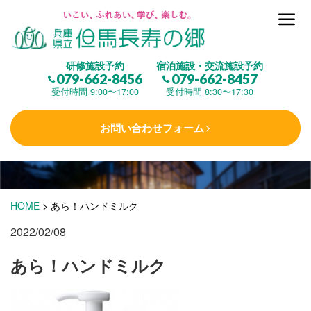
但馬長寿の郷とは
研修施設予約
宿泊施設・交流施設予約
079-662-8456
079-662-8457
集 う
(研修施設)
受付時間 9:00〜17:00
受付時間 8:30〜17:30
お問い合わせフォーム
楽しむ
(交流施設・事業)
学 ぶ
(健康福祉)
HOME
>
あら！ハンドミルク
2022/02/08
泊まる
(宿泊)
あら！ハンドミルク