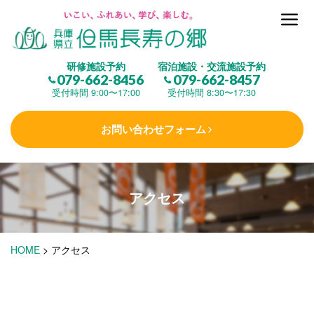
但馬長寿の郷とは
研修施設予約
宿泊施設・交流施設予約
079-662-8456
079-662-8457
集 う
(研修施設)
受付時間 9:00〜17:00
受付時間 8:30〜17:30
お問い合わせフォーム
楽しむ
(交流施設・事業)
アクセス
学 ぶ
(健康福祉)
HOME
>
アクセス
泊まる
(宿泊)