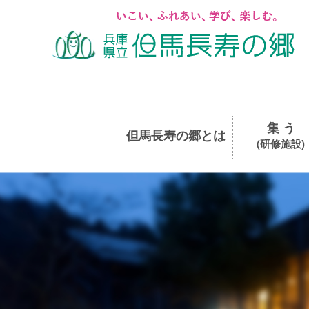
集 う
但馬長寿の郷とは
(研修施設)