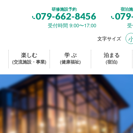
研修施設予約
宿泊施
079-662-8456
079
受付時間 9:00〜17:00
受
文字サイズ
楽しむ
学 ぶ
泊まる
(交流施設・事業)
(健康福祉)
(宿泊)