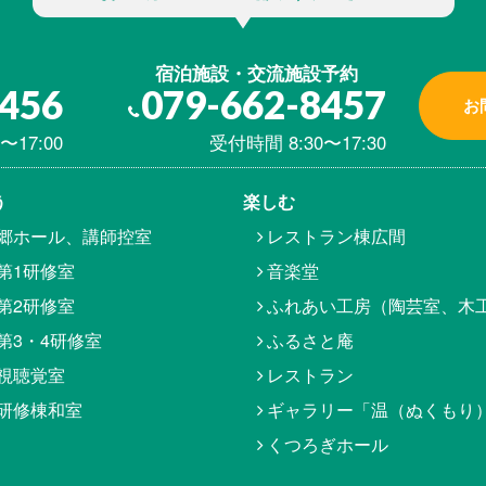
宿泊施設・交流施設予約
8456
079-662-8457
お
〜17:00
受付時間 8:30〜17:30
う
楽しむ
郷ホール、講師控室
レストラン棟広間
第1研修室
音楽堂
第2研修室
ふれあい工房（陶芸室、木
第3・4研修室
ふるさと庵
視聴覚室
レストラン
研修棟和室
ギャラリー「温（ぬくもり
くつろぎホール