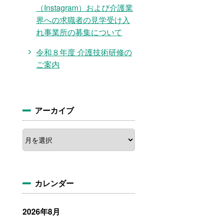
（Instagram）および介護業
界への求職者の見学受け入
れ事業所の募集について
令和８年度 介護技術研修の
ご案内
アーカイブ
ア
ー
カ
イ
ブ
カレンダー
2026年8月