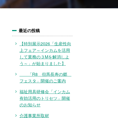
最近の投稿
【特別展示2026「生産性向
上フェア～インカムを活用
して業務の３Mを解消しよ
う～」が始まりました】
「R8 但馬長寿の郷
フェスタ」開催のご案内
福祉用具研修会「インカム
有効活用のトリセツ」開催
のお知らせ
介護事業所取材