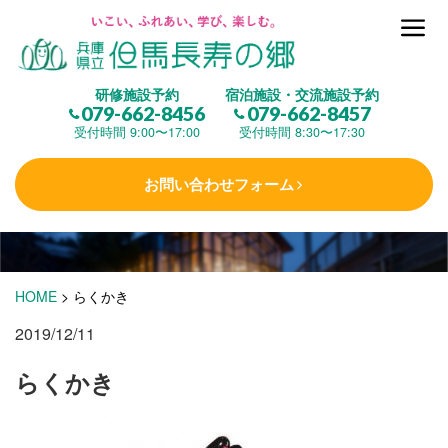
但馬長寿の郷とは
研修施設予約
宿泊施設・交流施設予約
079-662-8456
079-662-8457
集 う
(研修施設)
受付時間 9:00〜17:00
受付時間 8:30〜17:30
お問い合わせフォーム
楽しむ
(交流施設・事業)
学 ぶ
(健康福祉)
HOME
>
らくかき
2019/12/11
泊まる
(宿泊)
らくかき