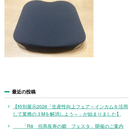
施設・料金
アクセス
最近の投稿
【特別展示2026「生産性向上フェア～インカムを活用
して業務の３Mを解消しよう～」が始まりました】
「R8 但馬長寿の郷 フェスタ」開催のご案内