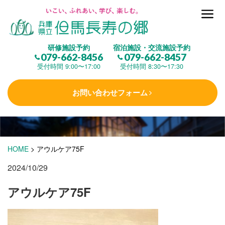
但馬長寿の郷とは
研修施設予約
宿泊施設・交流施設予約
079-662-8456
079-662-8457
集 う
(研修施設)
受付時間 9:00〜17:00
受付時間 8:30〜17:30
お問い合わせフォーム
楽しむ
(交流施設・事業)
学 ぶ
(健康福祉)
HOME
>
アウルケア75F
2024/10/29
泊まる
(宿泊)
アウルケア75F