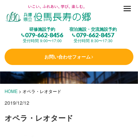
但馬長寿の郷とは
研修施設予約
宿泊施設・交流施設予約
079-662-8456
079-662-8457
集 う
(研修施設)
受付時間 9:00〜17:00
受付時間 8:30〜17:30
お問い合わせフォーム
楽しむ
(交流施設・事業)
学 ぶ
(健康福祉)
HOME
>
オペラ・レオタード
2019/12/12
泊まる
(宿泊)
オペラ・レオタード