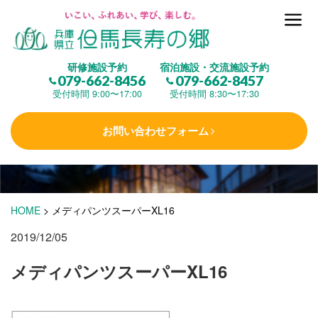
但馬長寿の郷とは
研修施設予約
宿泊施設・交流施設予約
079-662-8456
079-662-8457
集 う
(研修施設)
受付時間 9:00〜17:00
受付時間 8:30〜17:30
お問い合わせフォーム
楽しむ
(交流施設・事業)
学 ぶ
(健康福祉)
HOME
>
メディパンツスーパーXL16
2019/12/05
泊まる
(宿泊)
メディパンツスーパーXL16