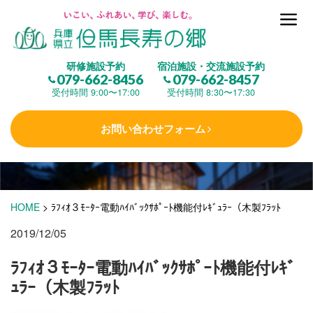
但馬長寿の郷とは
研修施設予約
宿泊施設・交流施設予約
079-662-8456
079-662-8457
集 う
(研修施設)
受付時間 9:00〜17:00
受付時間 8:30〜17:30
お問い合わせフォーム
楽しむ
(交流施設・事業)
学 ぶ
(健康福祉)
HOME
>
ﾗﾌｨｵ３ﾓｰﾀｰ電動ﾊｲﾊﾞｯｸｻﾎﾟｰﾄ機能付ﾚｷﾞｭﾗｰ（木製ﾌﾗｯﾄ
2019/12/05
泊まる
(宿泊)
ﾗﾌｨｵ３ﾓｰﾀｰ電動ﾊｲﾊﾞｯｸｻﾎﾟｰﾄ機能付ﾚｷﾞ
ｭﾗｰ（木製ﾌﾗｯﾄ