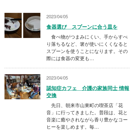
施設・料金
2023/04/05
アクセス
食器選び スプーンに合う皿を
食べ物がつまみにくい、手からすべ
り落ちるなど、箸が使いにくくなると
スプーンを使うことになります。その
際には食器の変更も…
2023/04/05
認知症カフェ 介護の家族同士 情報
交換
先日、朝来市山東町の喫茶店「花
音」に行ってきました。普段は、花と
音楽に癒やされながら香り豊かなコー
ヒーを楽しめます。毎…