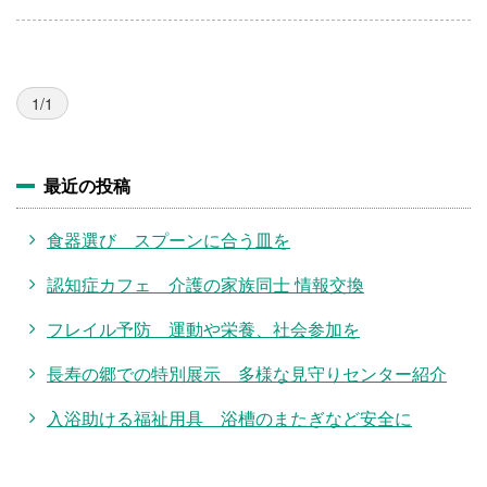
1/1
最近の投稿
食器選び スプーンに合う皿を
認知症カフェ 介護の家族同士 情報交換
フレイル予防 運動や栄養、社会参加を
長寿の郷での特別展示 多様な見守りセンター紹介
入浴助ける福祉用具 浴槽のまたぎなど安全に