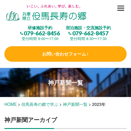
但馬長寿の郷とは
研修施設予約
宿泊施設・交流施設予約
079-662-8456
079-662-8457
集 う
(研修施設)
受付時間 9:00〜17:00
受付時間 8:30〜17:30
お問い合わせフォーム
楽しむ
(交流施設・事業)
神戸新聞一覧
学 ぶ
(健康福祉)
HOME
>
但馬長寿の郷で学ぶ
>
神戸新聞一覧
>
2023年
泊まる
(宿泊)
神戸新聞アーカイブ