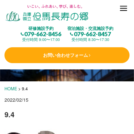
但馬長寿の郷とは
研修施設予約
宿泊施設・交流施設予約
079-662-8456
079-662-8457
集 う
(研修施設)
受付時間 9:00〜17:00
受付時間 8:30〜17:30
お問い合わせフォーム
楽しむ
(交流施設・事業)
学 ぶ
(健康福祉)
HOME
>
9.4
2022/02/15
泊まる
(宿泊)
9.4